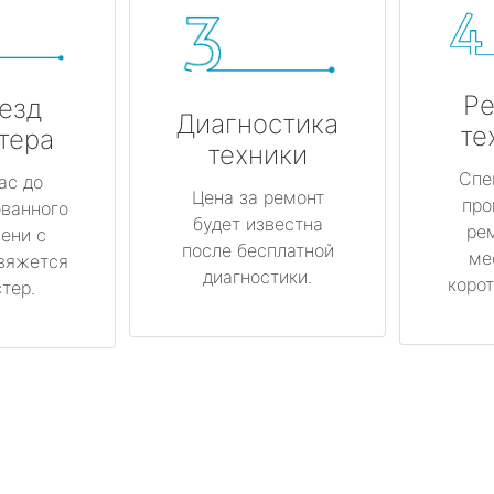
Ре
езд
Диагностика
те
тера
техники
Спе
ас до
Цена за ремонт
про
ованного
будет известна
ре
ени с
после бесплатной
ме
вяжется
диагностики.
корот
тер.