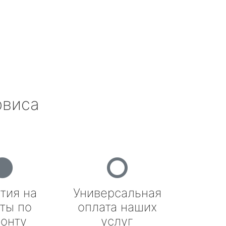
рвиса
тия на
Универсальная
ты по
оплата наших
онту
услуг