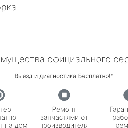
орка
мущества официального се
Выезд и диагностика Бесплатно!*
тер
Ремонт
Гаран
латно
запчастями от
рабо
т на дом
производителя
рем