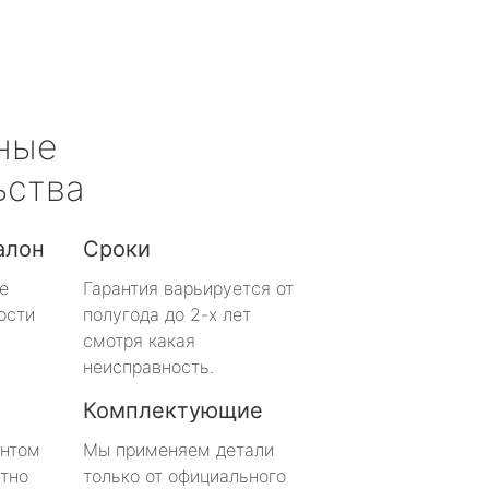
ные
ьства
алон
Сроки
е
Гарантия варьируется от
ости
полугода до 2-х лет
смотря какая
неисправность.
Комплектующие
онтом
Мы применяем детали
тно
только от официального