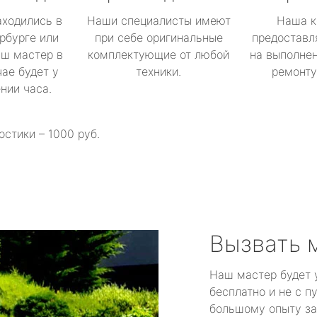
аходились в
Наши специалисты имеют
Наша к
рбурге или
при себе оригинальные
предоставл
аш мастер в
комплектующие от любой
на выполнен
ае будет у
техники.
ремонту 
ении часа.
остики – 1000 руб.
Вызвать 
Наш мастер будет 
бесплатно и не с п
большому опыту за