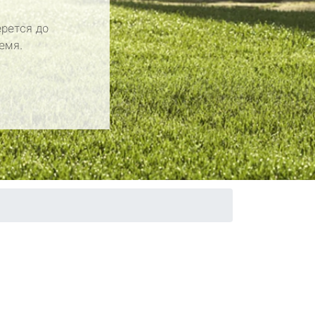
рется до
емя.