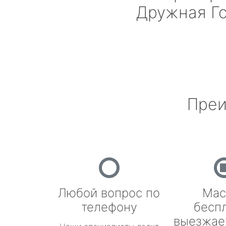
Дружная Г
Преи
Любой вопрос по
Мас
телефону
бесп
выезжае