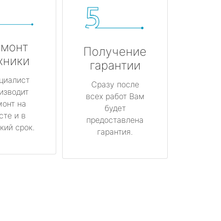
монт
Получение
хники
гарантии
циалист
Сразу после
изводит
всех работ Вам
монт на
будет
сте и в
предоставлена
кий срок.
гарантия.