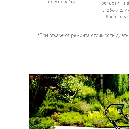
время работ.
области - н
любом случ
Вас в теч
*При отказе от ремонта стоимость диагн