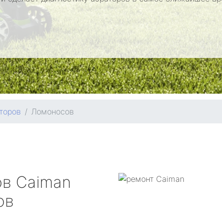
торов
Ломоносов
ов
Caiman
ов