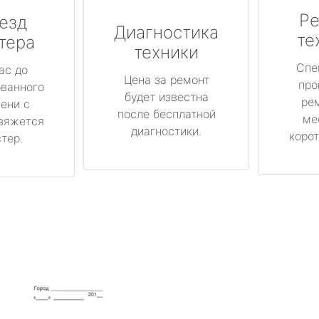
Ре
езд
Диагностика
те
тера
техники
Спе
ас до
Цена за ремонт
про
ованного
будет известна
ре
ени с
после бесплатной
ме
вяжется
диагностики.
корот
тер.