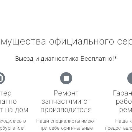
мущества официального се
Выезд и диагностика Бесплатно!*
тер
Ремонт
Гаран
латно
запчастями от
рабо
т на дом
производителя
рем
аходились в
Наши специалисты имеют
Наша к
рбурге или
при себе оригинальные
предоставл