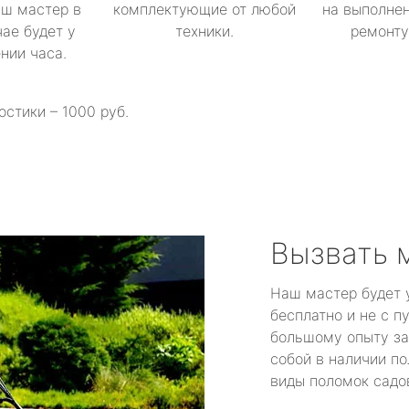
аш мастер в
комплектующие от любой
на выполнен
ае будет у
техники.
ремонту 
ении часа.
остики – 1000 руб.
Вызвать 
Наш мастер будет 
бесплатно и не с п
большому опыту за
собой в наличии по
виды поломок садов