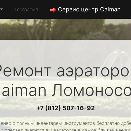
Сервис центр Caiman
География
Ремонт аэраторо
aiman
Ломоносо
+7 (812) 507-16-92
енер с полным инвентарем инструментов бесплатно добе
 и сделает диагностику аэраторов в самое ближайшее вр