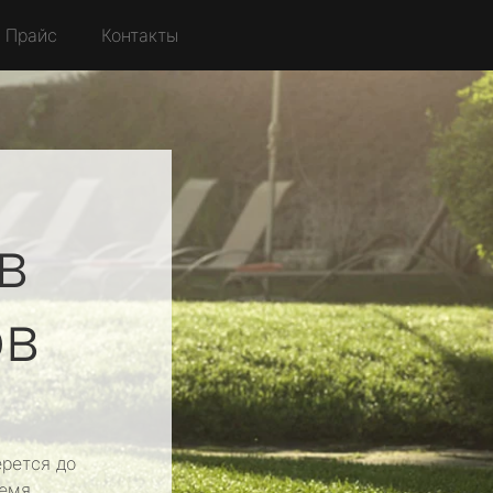
Прайс
Контакты
в
в
рется до
емя.