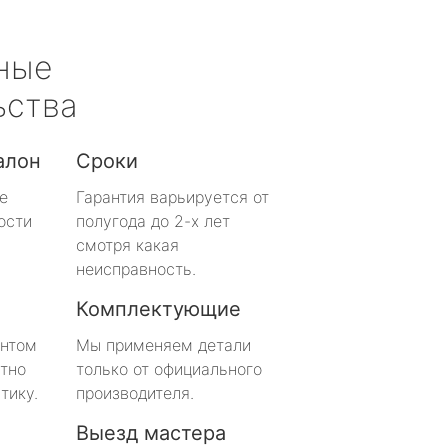
ные
ьства
алон
Сроки
е
Гарантия варьируется от
ости
полугода до 2-х лет
смотря какая
неисправность.
Комплектующие
онтом
Мы применяем детали
тно
только от официального
тику.
производителя.
Выезд мастера