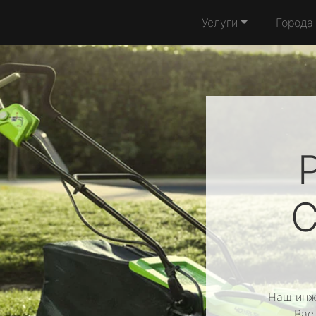
Услуги
Города
C
Наш инж
Вас