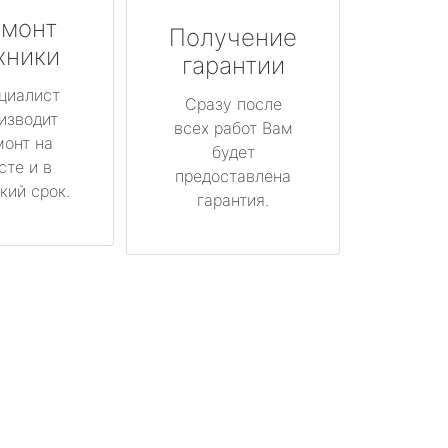
монт
Получение
хники
гарантии
циалист
Сразу после
изводит
всех работ Вам
монт на
будет
сте и в
предоставлена
кий срок.
гарантия.