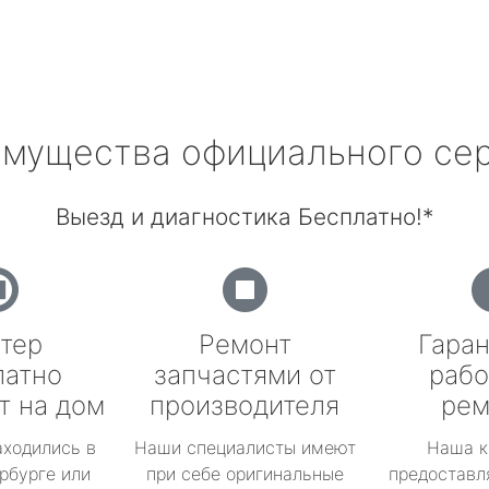
мущества официального се
Выезд и диагностика Бесплатно!*
тер
Ремонт
Гаран
латно
запчастями от
рабо
т на дом
производителя
рем
аходились в
Наши специалисты имеют
Наша к
рбурге или
при себе оригинальные
предоставл