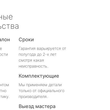
ные
ьства
алон
Сроки
е
Гарантия варьируется от
ости
полугода до 2-х лет
смотря какая
неисправность.
Комплектующие
онтом
Мы применяем детали
тно
только от официального
тику.
производителя.
Выезд мастера