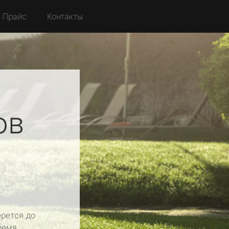
Прайс
Контакты
ов
рется до
ремя.