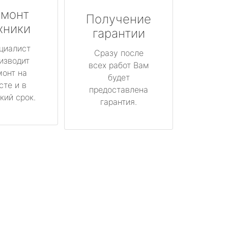
монт
Получение
хники
гарантии
циалист
Сразу после
изводит
всех работ Вам
монт на
будет
сте и в
предоставлена
кий срок.
гарантия.