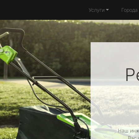
Услуги
Города
Р
Наш инж
Вас 