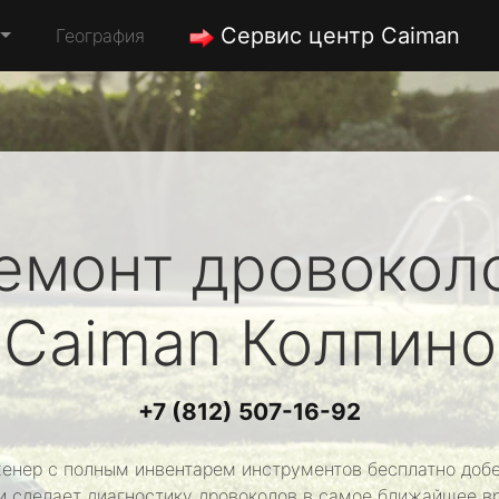
Сервис центр Caiman
География
емонт дровокол
Caiman
Колпино
+7 (812) 507-16-92
енер с полным инвентарем инструментов бесплатно добе
и сделает диагностику дровоколов в самое ближайшее в