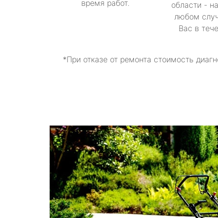
время работ.
области - н
любом случ
Вас в теч
*При отказе от ремонта стоимость диагн