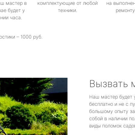
аш мастер в
комплектующие от любой
на выполнен
ае будет у
техники.
ремонту 
ении часа.
остики – 1000 руб.
Вызвать 
Наш мастер будет 
бесплатно и не с п
большому опыту за
собой в наличии по
виды поломок садов