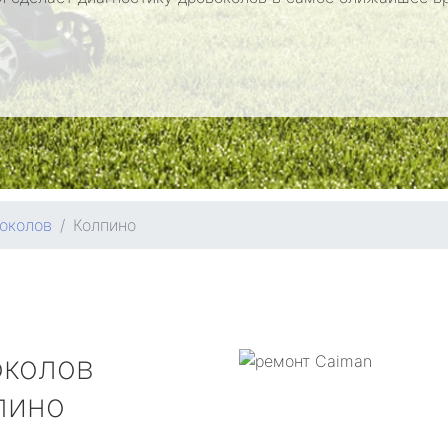
околов
Колпино
околов
пино