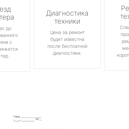
Ре
езд
Диагностика
те
тера
техники
Спе
ас до
Цена за ремонт
про
ованного
будет известна
ре
ени с
после бесплатной
ме
вяжется
диагностики.
корот
тер.