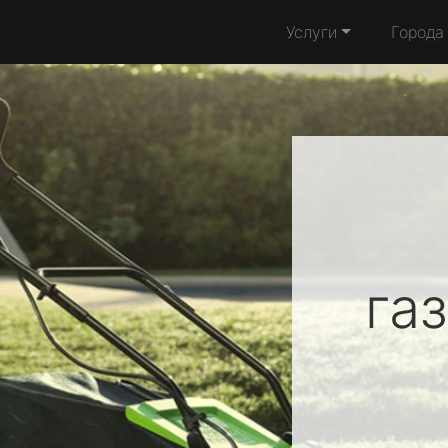
Услуги
Города
га