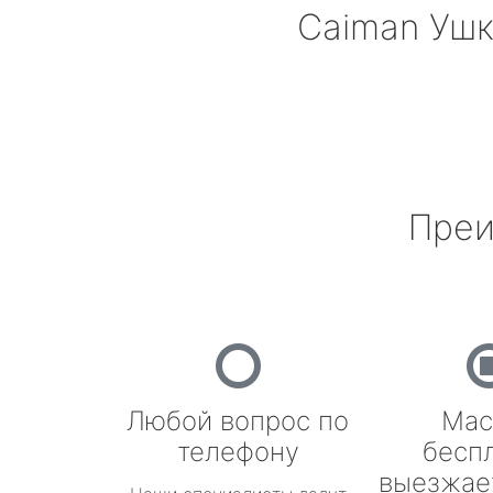
Caiman
Ушк
Преи
Любой вопрос по
Мас
телефону
бесп
выезжае