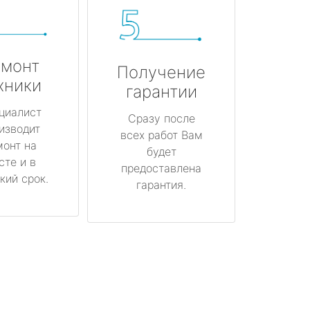
монт
Получение
хники
гарантии
циалист
Сразу после
изводит
всех работ Вам
монт на
будет
сте и в
предоставлена
кий срок.
гарантия.