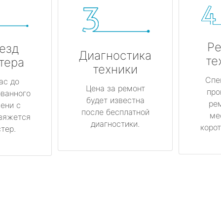
Ре
езд
Диагностика
те
тера
техники
Спе
ас до
Цена за ремонт
про
ованного
будет известна
ре
ени с
после бесплатной
ме
вяжется
диагностики.
корот
тер.