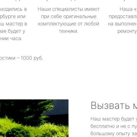
аходились в
Наши специалисты имеют
Наша к
рбурге или
при себе оригинальные
предоставл
аш мастер в
комплектующие от любой
на выполнен
ае будет у
техники.
ремонту 
ении часа.
остики – 1000 руб.
Вызвать 
Наш мастер будет 
бесплатно и не с п
большому опыту за