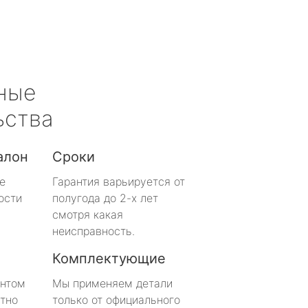
ные
ьства
алон
Сроки
е
Гарантия варьируется от
ости
полугода до 2-х лет
смотря какая
неисправность.
Комплектующие
онтом
Мы применяем детали
тно
только от официального