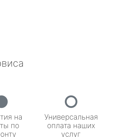
рвиса
тия на
Универсальная
ты по
оплата наших
онту
услуг