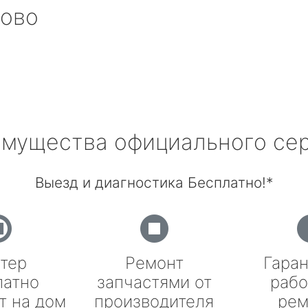
ово
мущества официального се
Выезд и диагностика Бесплатно!*
тер
Ремонт
Гаран
латно
запчастями от
рабо
т на дом
производителя
рем