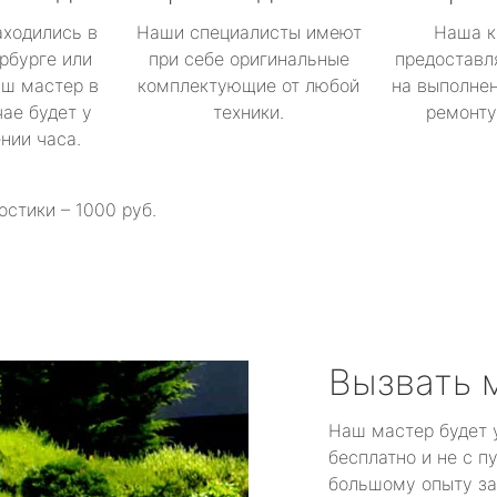
аходились в
Наши специалисты имеют
Наша к
рбурге или
при себе оригинальные
предоставл
аш мастер в
комплектующие от любой
на выполнен
ае будет у
техники.
ремонту 
ении часа.
остики – 1000 руб.
Вызвать 
Наш мастер будет 
бесплатно и не с п
большому опыту за