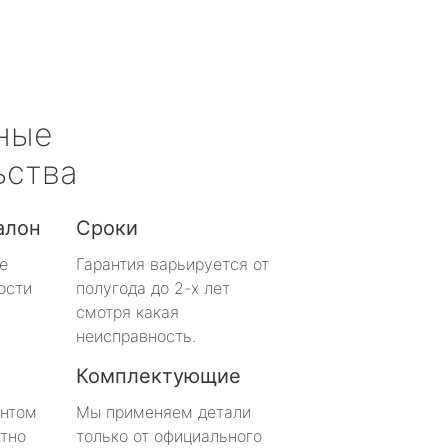
ные
ьства
алон
Сроки
е
Гарантия варьируется от
ости
полугода до 2-х лет
смотря какая
неисправность.
Комплектующие
онтом
Мы применяем детали
тно
только от официального