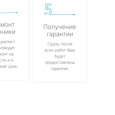
монт
Получение
хники
гарантии
циалист
Сразу после
изводит
всех работ Вам
монт на
будет
сте и в
предоставлена
кий срок.
гарантия.