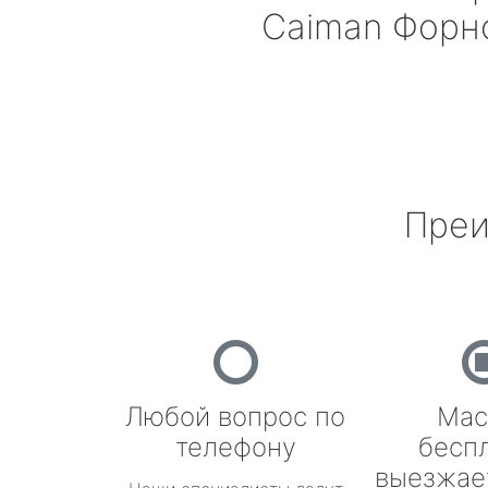
Caiman
Форн
Преи
Любой вопрос по
Мас
телефону
бесп
выезжае