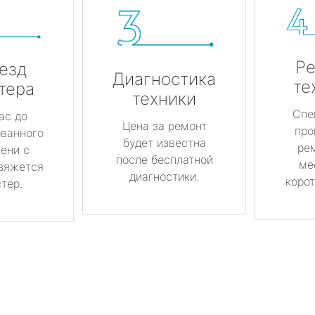
Ре
езд
Диагностика
те
тера
техники
Спе
ас до
Цена за ремонт
про
ованного
будет известна
ре
ени с
после бесплатной
ме
вяжется
диагностики.
корот
тер.