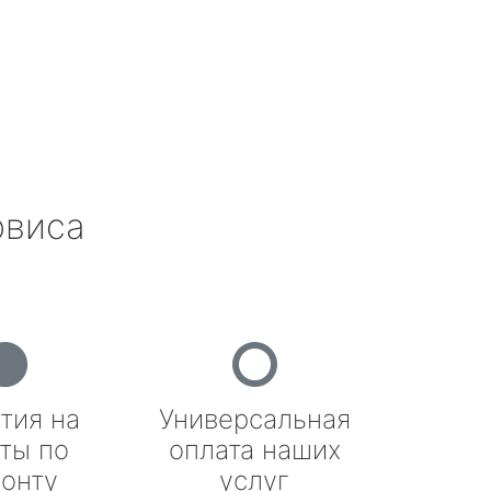
рвиса
тия на
Универсальная
ты по
оплата наших
онту
услуг