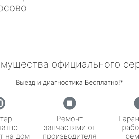
осово
мущества официального се
Выезд и диагностика Бесплатно!*
тер
Ремонт
Гаран
латно
запчастями от
рабо
т на дом
производителя
рем