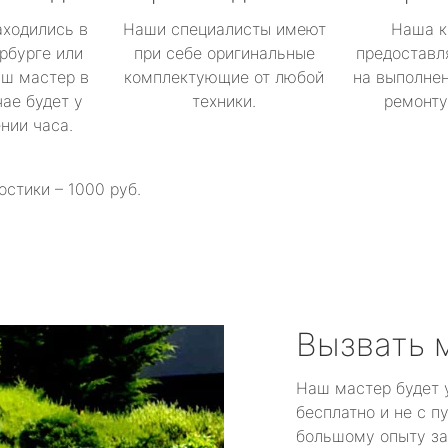
аходились в
Наши специалисты имеют
Наша к
рбурге или
при себе оригинальные
предоставл
аш мастер в
комплектующие от любой
на выполнен
ае будет у
техники.
ремонту 
ении часа.
остики – 1000 руб.
Вызвать 
Наш мастер будет 
бесплатно и не с п
большому опыту за