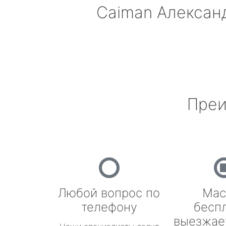
Caiman
Алексан
Преи
Любой вопрос по
Мас
телефону
бесп
выезжае