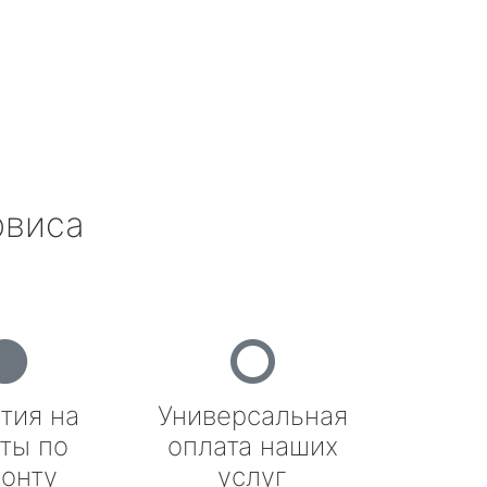
рвиса
тия на
Универсальная
ты по
оплата наших
онту
услуг