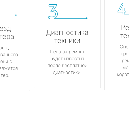
Ре
езд
Диагностика
те
тера
техники
Спе
ас до
Цена за ремонт
про
ованного
будет известна
ре
ени с
после бесплатной
ме
вяжется
диагностики.
корот
тер.