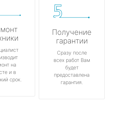
монт
Получение
хники
гарантии
циалист
Сразу после
изводит
всех работ Вам
монт на
будет
сте и в
предоставлена
кий срок.
гарантия.