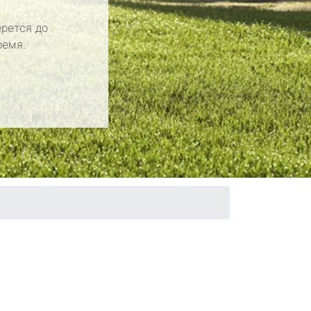
рется до
ремя.