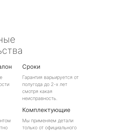
ные
ьства
алон
Сроки
е
Гарантия варьируется от
ости
полугода до 2-х лет
смотря какая
неисправность.
Комплектующие
онтом
Мы применяем детали
тно
только от официального