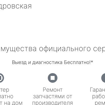
дровская
мущества официального се
Выезд и диагностика Бесплатно!*
тер
Ремонт
Гаран
латно
запчастями от
рабо
т на дом
производителя
рем