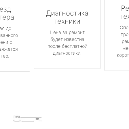
Ре
езд
Диагностика
те
тера
техники
Спе
ас до
Цена за ремонт
про
ованного
будет известна
ре
ени с
после бесплатной
ме
вяжется
диагностики.
корот
тер.