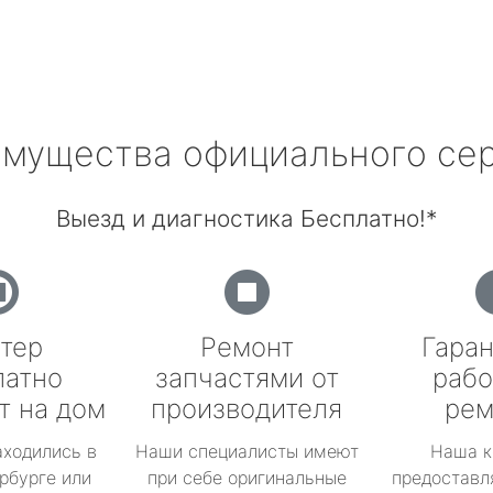
мущества официального се
Выезд и диагностика Бесплатно!*
тер
Ремонт
Гаран
латно
запчастями от
рабо
т на дом
производителя
рем
аходились в
Наши специалисты имеют
Наша к
рбурге или
при себе оригинальные
предоставл