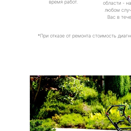
время работ.
области - н
любом случ
Вас в теч
*При отказе от ремонта стоимость диагн