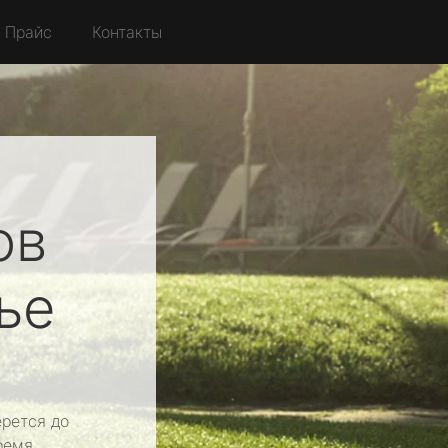
Прайс
Контакты
ов
ье
рется до
ремя.