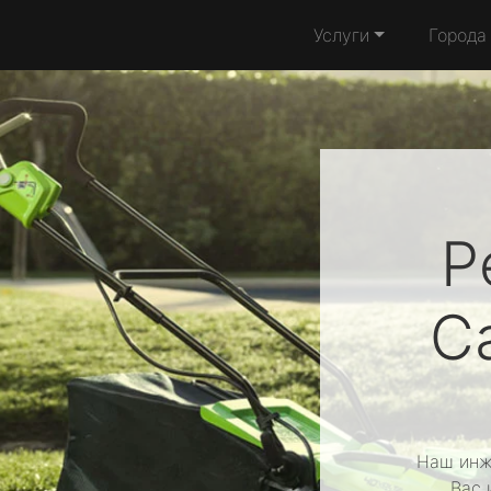
Услуги
Города
Р
C
Наш инж
Вас 