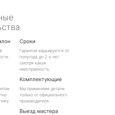
ные
ьства
алон
Сроки
е
Гарантия варьируется от
ости
полугода до 2-х лет
смотря какая
неисправность.
Комплектующие
онтом
Мы применяем детали
тно
только от официального
тику.
производителя.
Выезд мастера