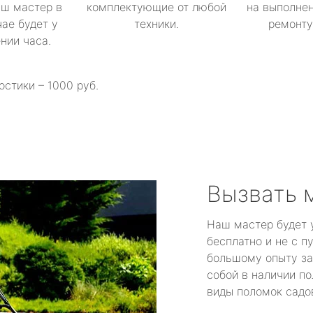
аш мастер в
комплектующие от любой
на выполнен
ае будет у
техники.
ремонту 
ении часа.
остики – 1000 руб.
Вызвать 
Наш мастер будет 
бесплатно и не с п
большому опыту за
собой в наличии по
виды поломок садов