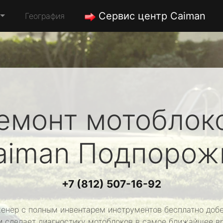
Сервис центр Caiman
География
емонт мотоблок
aiman
Подпорож
+7 (812) 507-16-92
енер с полным инвентарем инструментов бесплатно добе
и сделает диагностику мотоблоков в самое ближайшее в