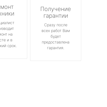
монт
Получение
хники
гарантии
циалист
Сразу после
изводит
всех работ Вам
монт на
будет
сте и в
предоставлена
кий срок.
гарантия.